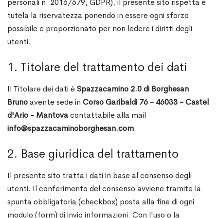
personali n. 2016/679, GDPR), il presente sito rispetta e
tutela la riservatezza ponendo in essere ogni sforzo
possibile e proporzionato per non ledere i diritti degli
utenti.
Titolare del trattamento dei dati
Il Titolare dei dati è
Spazzacamino 2.0 di Borghesan
Bruno
avente sede in
Corso Garibaldi 76 - 46033 - Castel
d'Ario - Mantova
contattabile alla mail
info@spazzacaminoborghesan.com
.
Base giuridica del trattamento
Il presente sito tratta i dati in base al consenso degli
utenti. Il conferimento del consenso avviene tramite la
spunta obbligatoria (checkbox) posta alla fine di ogni
modulo (form) di invio informazioni. Con l'uso o la