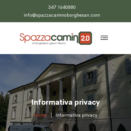
347 1640880
info@spazzacaminoborghesan.com
Informativa privacy
Home
Informativa privacy