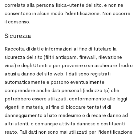
correlata alla persona fisica-utente del sito, e non ne
consentono in alcun modo l'identificazione. Non occorre
il consenso.
Sicurezza
Raccolta di dati e informazioni al fine di tutelare la
sicurezza del sito (filtri antispam, firewall, rilevazione
virus) e degli Utenti e per prevenire o smascherare frodi o
abusi a danno del sito web. I dati sono registrati
automaticamente e possono eventualmente
comprendere anche dati personali (indirizzo Ip) che
potrebbero essere utilizzati, conformemente alle leggi
vigenti in materia, al fine di bloccare tentativi di
danneggiamento al sito medesimo o di recare danno ad
altri utenti, o comunque attività dannose o costituenti
reato. Tali dati non sono mai utilizzati per l'identificazione