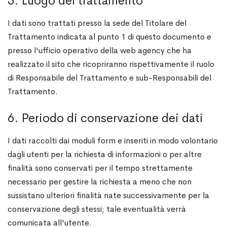
Luogo del trattamento
I dati sono trattati presso la sede del Titolare del
Trattamento indicata al punto 1 di questo documento e
presso l'ufficio operativo della web agency che ha
realizzato il sito che ricopriranno rispettivamente il ruolo
di Responsabile del Trattamento e sub-Responsabili del
Trattamento.
Periodo di conservazione dei dati
I dati raccolti dai moduli form e inseriti in modo volontario
dagli utenti per la richiesta di informazioni o per altre
finalità sono conservati per il tempo strettamente
necessario per gestire la richiesta a meno che non
sussistano ulteriori finalità nate successivamente per la
conservazione degli stessi; tale eventualità verrà
comunicata all'utente.