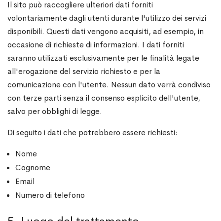
Il sito può raccogliere ulteriori dati forniti
volontariamente dagli utenti durante l'utilizzo dei servizi
disponibili. Questi dati vengono acquisiti, ad esempio, in
occasione di richieste di informazioni. I dati forniti
saranno utilizzati esclusivamente per le finalità legate
all'erogazione del servizio richiesto e per la
comunicazione con l'utente. Nessun dato verrà condiviso
con terze parti senza il consenso esplicito dell'utente,
salvo per obblighi di legge.
Di seguito i dati che potrebbero essere richiesti:
Nome
Cognome
Email
Numero di telefono