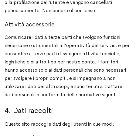
o la profilazione dell'utente e vengono cancellati
periodicamente. Non occorre il consenso.
Attività accessorie
Comunicare i dati a terze parti che svolgono funzioni
necessarie o strumentali all'operatività del servizio, e per
consentire a terze parti di svolgere attività tecniche,
logistiche e di altro tipo per nostro conto. I fornitori
hanno accesso solo ai dati personali che sono necessari
per svolgere i propri compiti, e si impegnano a non
utilizzare i dati per altri scopi, e sono tenuti a trattare i
dati personali in conformità delle normative vigenti.
Dati raccolti
Questo sito raccoglie dati degli utenti in due modi: