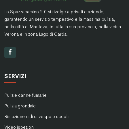
Lo Spazzacamino 2.0 si rivolge a privati e aziende,
garantendo un servizio tempestivo e la massima pulizia,
nella città di Mantova, in tutta la sua provincia, nella vicina
Verona e in zona Lago di Garda.
SERVIZI
Pulizie canne fumarie
Pulizia grondaie
Rimozione nidi di vespe o uccelli
Video ispezioni