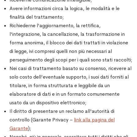
Avere informazioni circa la logica, le modalità e le
finalità del trattamento;
Richiederne l'aggiornamento, la rettifica,
l'integrazione, la cancellazione, la trasformazione in
forma anonima, il blocco dei dati trattati in violazione
di legge, ivi compresi quelli non più necessari al
perseguimento degli scopi per i quali sono stati raccolti;
Nei casi di trattamento basato su consenso, ricevere al
solo costo dell’eventuale supporto, i suoi dati forniti al
titolare, in forma strutturata e leggibile da un
elaboratore di dati e in un formato comunemente
usato da un dispositivo elettronico;
Il diritto di presentare un reclamo all'autorità di
controllo (Garante Privacy –
link alla pagina del
Garante
);
Nonché, più in generale, esercitare tutti i diritti che gli