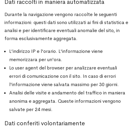
Dati raccolti in maniera automatizzata
Durante la navigazione vengono raccolte le seguenti
informazioni: questi dati sono utilizzati ai fini di statistica e
analisi e per identificare eventuali anomalie del sito, in
forma esclusivamente aggregata.
L’indirizzo IP e l'orario. L'informazione viene
memorizzara per un'ora.
Lo user agent del browser per analizzare eventuali
errori di comunicazione con il sito. In caso di errori
l'informazione viene salvata massimo per 30 giorni.
Analisi delle visite e andamento del traffico in maniera
anonima e aggregata. Queste informazioni vengono
salvate per 24 mesi.
Dati conferiti volontariamente